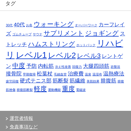
タグ
ウォーキング
40代
カーフレイ
30代
お灸
オーバーワーク
サプリメント
ジョギング
ズ
ス
ゴムチューブ
サウナ
リハビ
ハムストリング
トレッチ
ホットパック
リ
レベル1
レベル2
レベル3
レントゲ
中度
ン
予防
内転筋
大腿四頭筋
冷え性改善
回復力
岩盤浴
接骨院
松葉杖
治療費
温熱療法
早期復帰
毛細血管
温泉
温湿布
硬式テニス部
筋断裂
筋繊維
腓腹筋
疲労回復
美肌効果
腓腹
軽度
重度
筋挫傷
腓腹筋断裂
運動機能
電磁波
運営者情報
免責事項など