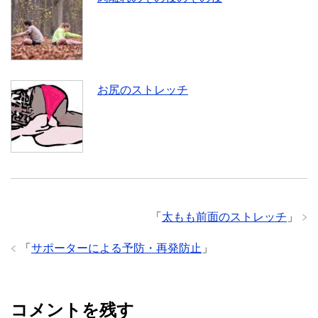
お尻のストレッチ
「
太もも前面のストレッチ
」
「
サポーターによる予防・再発防止
」
コメントを残す