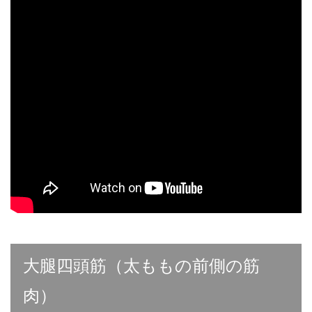
大腿四頭筋（太ももの前側の筋
肉）