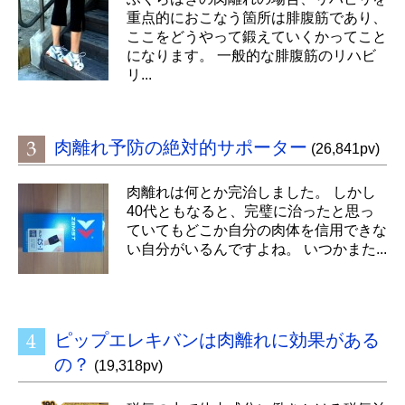
重点的におこなう箇所は腓腹筋であり、
ここをどうやって鍛えていくかってこと
になります。 一般的な腓腹筋のリハビ
リ...
肉離れ予防の絶対的サポーター
(26,841pv)
肉離れは何とか完治しました。 しかし
40代ともなると、完璧に治ったと思っ
ていてもどこか自分の肉体を信用できな
い自分がいるんですよね。 いつかまた...
ピップエレキバンは肉離れに効果がある
の？
(19,318pv)