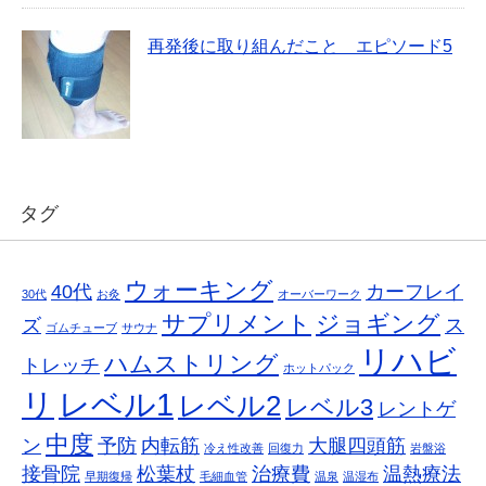
再発後に取り組んだこと エピソード5
タグ
ウォーキング
40代
カーフレイ
30代
お灸
オーバーワーク
サプリメント
ジョギング
ズ
ス
ゴムチューブ
サウナ
リハビ
ハムストリング
トレッチ
ホットパック
リ
レベル1
レベル2
レベル3
レントゲ
中度
ン
予防
内転筋
大腿四頭筋
冷え性改善
回復力
岩盤浴
接骨院
松葉杖
治療費
温熱療法
早期復帰
毛細血管
温泉
温湿布