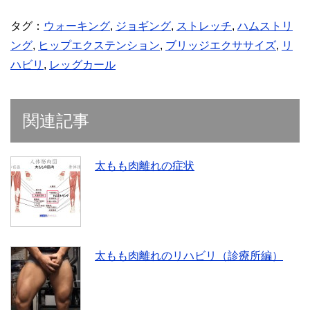
タグ：
ウォーキング
,
ジョギング
,
ストレッチ
,
ハムストリ
ング
,
ヒップエクステンション
,
ブリッジエクササイズ
,
リ
ハビリ
,
レッグカール
関連記事
太もも肉離れの症状
太もも肉離れのリハビリ（診療所編）